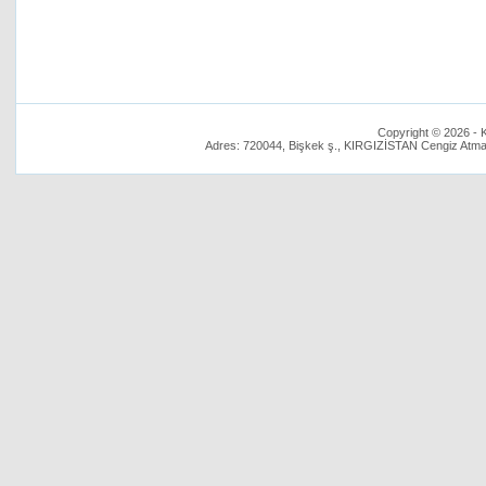
Copyright © 2026 - K
Adres: 720044, Bişkek ş., KIRGIZİSTAN Cengiz Atmato