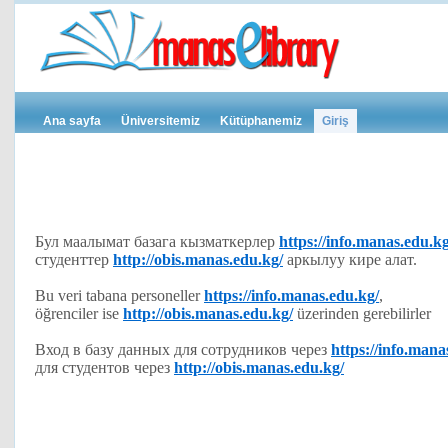
Ana sayfa
Üniversitemiz
Kütüphanemiz
Giriş
Бул маалымат базага кызматкерлер
https://info.manas.edu.kg
студенттер
http://obis.manas.edu.kg/
аркылуу кире алат.
Bu veri tabana personeller
https://info.manas.edu.kg/
,
öğrenciler ise
http://obis.manas.edu.kg/
üzerinden gerebilirler
Вход в базу данных для сотрудников через
https://info.mana
для студентов через
http://obis.manas.edu.kg/